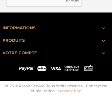

INFORMATIONS

PRODUITS

VOTRE COMPTE
2025 © Rasoir Service. Tous droits réservés - Conception
et réalisation :
MyWebShop