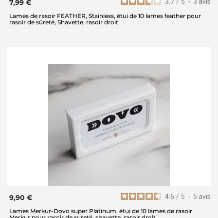
3.7
/
5
-
3
avis
7,99 €
Lames de rasoir FEATHER, Stainless, étui de 10 lames feather pour
rasoir de sûreté, Shavette, rasoir droit
4.6
/
5
-
5
avis
9,90 €
Lames Merkur-Dovo super Platinum, étui de 10 lames de rasoir
Merkur pour rasoir de sureté, shavette, rasoir droit