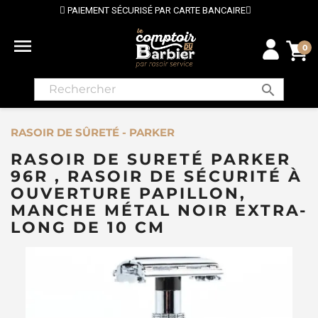
 SÉCURISÉ PAR CARTE BANCAIRE
⭐ LIVRAISON GRATU

0
search
RASOIR DE SÛRETÉ - PARKER
RASOIR DE SURETÉ PARKER
96R , RASOIR DE SÉCURITÉ À
OUVERTURE PAPILLON,
MANCHE MÉTAL NOIR EXTRA-
LONG DE 10 CM