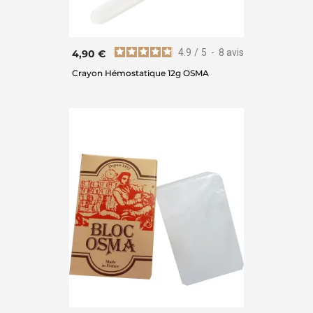
4.9
/
5
-
8
avis
4,90 €
Crayon Hémostatique 12g OSMA