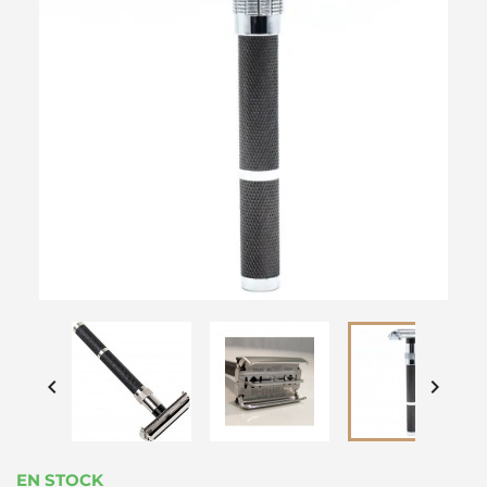


EN STOCK