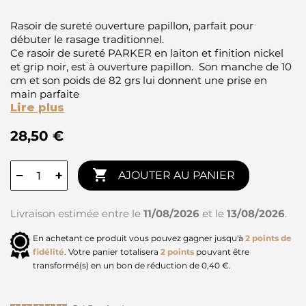
Rasoir de sureté ouverture papillon, parfait pour
débuter le rasage traditionnel.
Ce rasoir de sureté PARKER en laiton et finition nickel
et grip noir, est à ouverture papillon. Son manche de 10
cm et son poids de 82 grs lui donnent une prise en
main parfaite
Lire plus
28,50 €

−
+
AJOUTER AU PANIER
Livraison estimée entre le
11/08/2026
et le
13/08/2026
.
En achetant ce produit vous pouvez gagner jusqu'à
2
points de
fidélité
. Votre panier totalisera
2
points
pouvant être
transformé(s) en un bon de réduction de
0,40 €
.