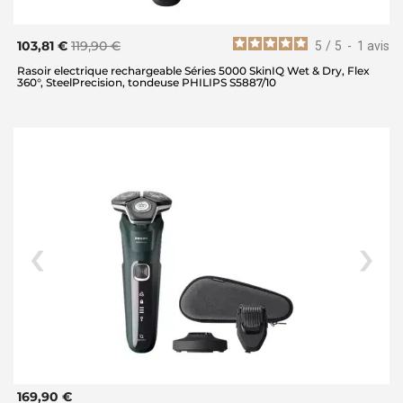
103,81 €
119,90 €
5
/
5
-
1
avis
Rasoir electrique rechargeable Séries 5000 SkinIQ Wet & Dry, Flex
360°, SteelPrecision, tondeuse PHILIPS S5887/10
169,90 €