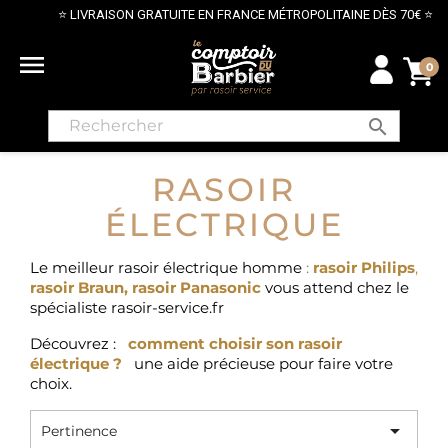
⭐ LIVRAISON GRATUITE EN FRANCE MÉTROPOLITAINE DÈS 70€ ⭐

0
search
RASOIR
ÉLECTRIQUE
Le meilleur rasoir électrique homme
:
rasoir Philips
,
rasoir Braun
,
rasoir Panasonic
vous attend chez le
spécialiste rasoir-service.fr
Découvrez :
comment choisir son rasoir
électrique ?
une aide précieuse pour faire votre
choix.

Pertinence