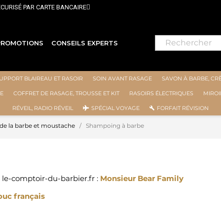
PROMOTIONS
CONSEILS EXPERTS
UPPORT BLAIREAU ET RASOIR
SOIN AVANT RASAGE
SAVON À BARBE, CR
E
COFFRET DE RASAGE, TROUSSE ET KIT
RASOIRS ÉLECTRIQUES
MIROI
RÉVEIL, RADIO RÉVEIL
SPÉCIAL VOYAGE
FORFAIT RÉVISION
 de la barbe et moustache
Shampoing à barbe
le-comptoir-du-barbier.fr :
Monsieur Bear Family
ouc français