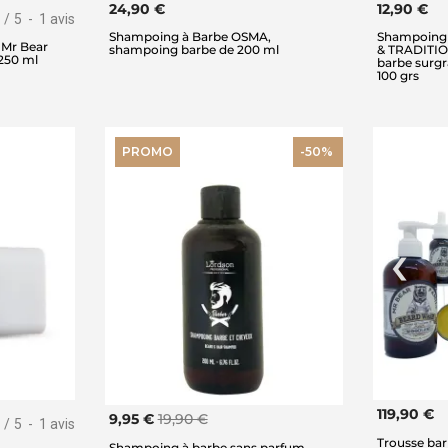
24,90 €
12,90 €
/
5
-
1
avis
Shampoing à Barbe OSMA,
Shampoing
 Mr Bear
shampoing barbe de 200 ml
& TRADITI
250 ml
barbe surgr
100 grs
PROMO
-50%
119,90 €
9,95 €
19,90 €
/
5
-
1
avis
Trousse barb
Shampoing à barbe sans parfum