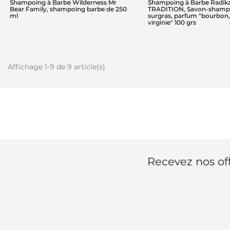
Shampoing à Barbe Wilderness Mr
Shampoing à Barbe Radik
Bear Family, shampoing barbe de 250
TRADITION, Savon-shamp
ml
surgras, parfum "bourbon,
virginie" 100 grs
Affichage 1-9 de 9 article(s)
Recevez nos off