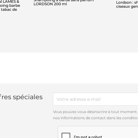
al LAMES &
Lordson : s
LORDSON 200 ml
oing barbe
ciseaux gen
 tabac de
res spéciales
Vous pouvez vous désinscrire à tout moment.
nos informations de contact dans les conditions