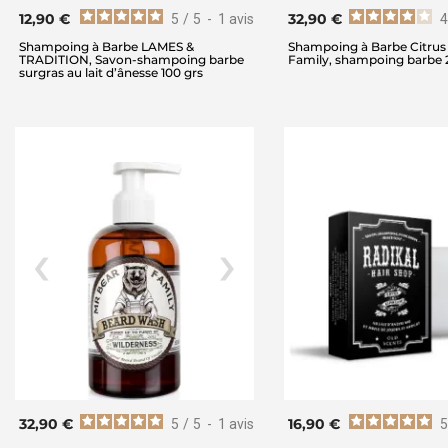
12,90 €
32,90 €
5
/
5
-
1
avis
4
Shampoing à Barbe LAMES &
Shampoing à Barbe Citrus
TRADITION, Savon-shampoing barbe
Family, shampoing barbe 
surgras au lait d’ânesse 100 grs
32,90 €
16,90 €
5
/
5
-
1
avis
5