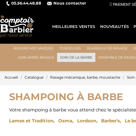
05.56.44.48.88
Nous contacter
MEILLEURES VENTES
NOUVEAUTÉS
RASOIRS MÉCANIQUES
TONDEUSES
BLAIREAUX DE RASAGE
S
SOIN APRÈS RASAGE
SOIN DE LA BARBE
ENSEMBLE DE RASAG
Accueil
Catalogue
Rasage mécanique, barbe, moustache
Soin
SHAMPOING À BARBE
Votre shampoing à barbe vous attend chez le spécialiste 
Lames et Tradition
,
Osma
,
Lordson
,
Barber's
,
Le b