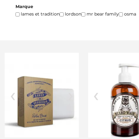
Marque
lames et tradition
lordson
mr bear family
osma