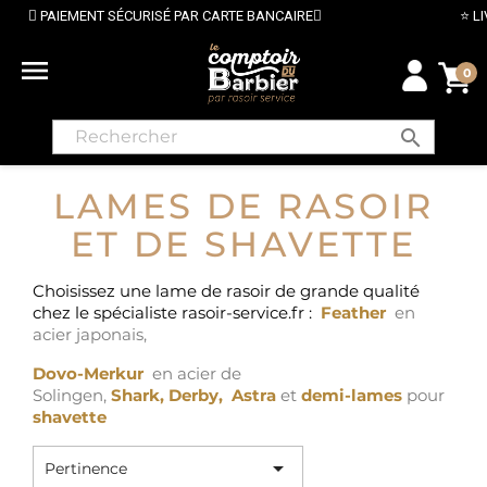
NT SÉCURISÉ PAR CARTE BANCAIRE
⭐ LIVRAISON GRA

0
search
LAMES DE RASOIR
ET DE SHAVETTE
Choisissez une lame de rasoir de grande qualité
chez le spécialiste rasoir-service.fr :
Feather
en
acier japonais,
Dovo-Merkur
en acier de
Solingen,
Shark,
Derby
,
Astra
et
demi-lames
pour
shavette

Pertinence