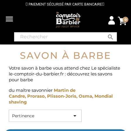
PAIEMENT SÉCURISÉ PAR CARTE BANCAIRE

0
search
SAVON À BARBE
Votre savon à barbe vous attend chez Le spécialiste
le-comptoir-du-barbier.fr : découvrez les savons
pour barbe
du maître savonnier
Martin de
Candre
,
Proraso
,
Plisson-Joris
,
Osma
,
Mondial
shaving

Pertinence