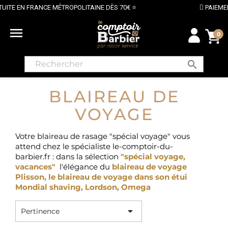
FRANCE MÉTROPOLITAINE DÈS 70€ ⭐
PAIEMENT SÉCURI

0
search
BLAIREAU DE
VOYAGE
Votre blaireau de rasage "spécial voyage" vous
attend chez le spécialiste le-comptoir-du-
barbier.fr : dans la sélection
"spécial voyage,
vacances"
l'élégance du
blaireau de voyage
Plisson,
le
blaireau de voyage dans son étui
Mondial shaving,
Lordson
,
Omega

Pertinence