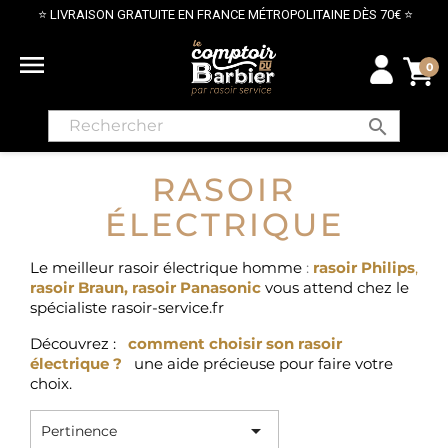
⭐ LIVRAISON GRATUITE EN FRANCE MÉTROPOLITAINE DÈS 70€ ⭐

0
search
RASOIR
ÉLECTRIQUE
Le meilleur rasoir électrique homme
:
rasoir Philips
,
rasoir Braun
,
rasoir Panasonic
vous attend chez le
spécialiste rasoir-service.fr
Découvrez :
comment choisir son rasoir
électrique ?
une aide précieuse pour faire votre
choix.

Pertinence