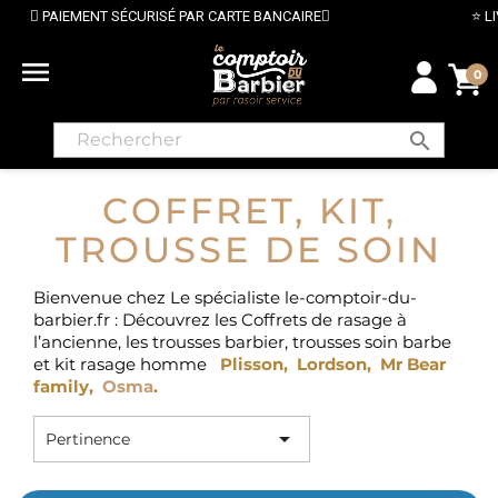
ISÉ PAR CARTE BANCAIRE
⭐ LIVRAISON GRATUITE EN

0
search
COFFRET, KIT,
TROUSSE DE SOIN
Bienvenue chez Le spécialiste le-comptoir-du-
barbier.fr : Découvrez les Coffrets de rasage à
l’ancienne, les trousses barbier,
trousses soin barbe
et kit rasage homme
Plisson
,
Lordson
,
Mr Bear
family
,
Osma
.

Pertinence