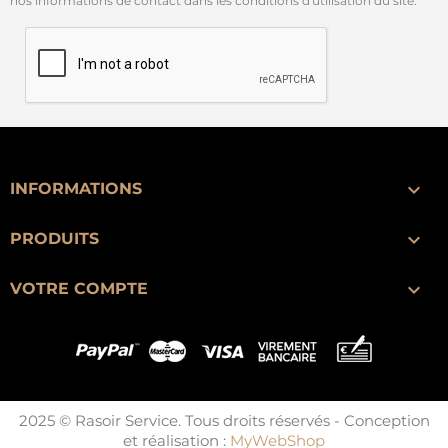
nos informations de contact dans les conditions d'utilisation du site.

INFORMATIONS

PRODUITS

VOTRE COMPTE
2025 © Rasoir Service. Tous droits réservés - Conception
et réalisation :
MyWebShop