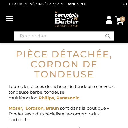
EMENT SÉCURISÉ PAR CARTE BANCAIRE
⭐ LIVRAISON 

0
search
PIÈCE DÉTACHÉE,
CORDON DE
TONDEUSE
Toutes les pièces détachées de tondeuse cheveux,
tondeuse barbe, tondeuse
multifonction
Philips
,
Panasonic
Moser,
Lordson
,
Braun
sont dans la boutique «
Tondeuses » du spécialiste le-comptoir-du-
barbier.fr