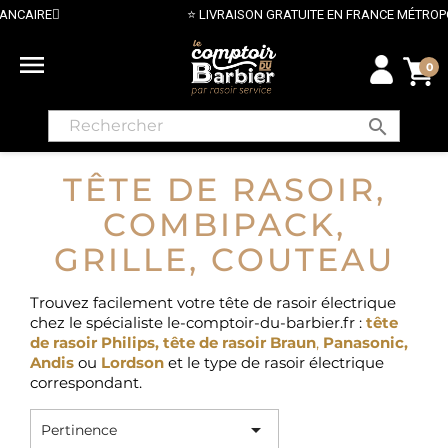
⭐ LIVRAISON GRATUITE EN FRANCE MÉTROPOLITAINE DÈS 70€ ⭐

0
search
TÊTE DE RASOIR,
COMBIPACK,
GRILLE, COUTEAU
Trouvez facilement votre tête de rasoir électrique
chez le spécialiste le-comptoir-du-barbier.fr :
tête
de rasoir Philips
,
tête de rasoir Braun
,
Panasonic,
Andis
ou
Lordson
et le type de rasoir électrique
correspondant.

Pertinence