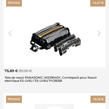
PROMO
-14,01 €
75,89 €
89,90 €
Tete de rasoir PANASONIC WES9040Y, Combipack pour Rasoir
electrique ES-LV6U / ES-LV9U/ PV3B/6B
PROMO
-16,16 €