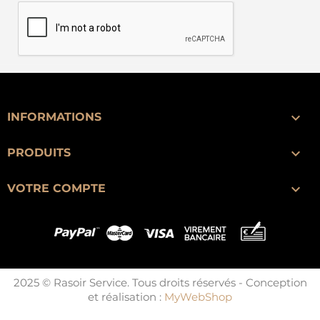

INFORMATIONS

PRODUITS

VOTRE COMPTE
2025 © Rasoir Service. Tous droits réservés - Conception
et réalisation :
MyWebShop