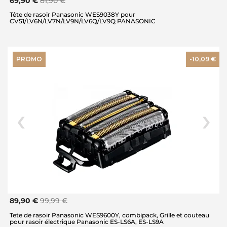
69,90 €
81,90 €
Tête de rasoir Panasonic WES9038Y pour
CV51/LV6N/LV7N/LV9N/LV6Q/LV9Q PANASONIC
PROMO
-10,09 €
89,90 €
99,99 €
Tete de rasoir Panasonic WES9600Y, combipack, Grille et couteau
pour rasoir électrique Panasonic ES-LS6A, ES-LS9A