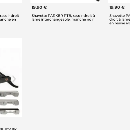
19,90 €
19,90 €
asoir droit
Shavette PARKER PTB, rasoir droit à
Shavette P
manche en
lame interchangeable, manche noir
droit à lam
en résine iv
KER PTABK