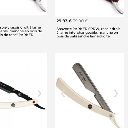
29,93 €
39,90 €
bier, rasoir droit à lame
Shavette PARKER SRRW, rasoir droit
able, manche en bois de
à lame interchangeable, manche en
is de rose" PARKER
bois de palissandre lame droite