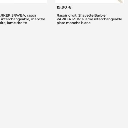
19,90 €
ARKER SRWBA, rasoir
Rasoir droit, Shavette Barbier
e interchangeable, manche
PARKER PTW à lame interchangeable
oire, lame droite
plate manche blanc