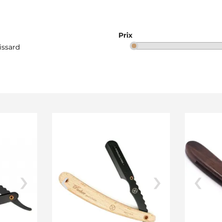
Prix
 issard