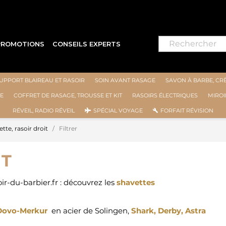
⭐ LIVRAISON GRATUITE EN FRANCE MÉT
PROMOTIONS
CONSEILS EXPERTS
UPPORT BLAIREAU ET RASOIR
SOIN AVANT RASAGE
SAVON À BARBE, CR
E
COFFRET DE RASAGE, TROUSSE ET KIT
RASOIRS ÉLECTRIQUES
MIROI
RÉVEIL, RADIO RÉVEIL
SPÉCIAL VOYAGE
FORFAIT RÉVISION
tte, rasoir droit
Filtrer
IT
r-du-barbier.fr : découvrez les
shavettes
Dovo-Merkur
en acier de Solingen,
Shark
,
Derby
,
Astra