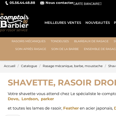
05.56.44.48.88
Nous contacter
MEILLEURES VENTES
NOUVEAUTÉS
RASOIRS MÉCANIQUES
TONDEUSES
BLAIREAUX DE RASAGE
S
SOIN APRÈS RASAGE
SOIN DE LA BARBE
ENSEMBLE DE RASAG
Accueil
Catalogue
Rasage mécanique, barbe, moustache
Shave
SHAVETTE, RASOIR DRO
Votre shavette vous attend chez Le spécialiste le-comptoi
Dovo
,
Lordson
,
parker
et toutes les lames de rasoir,
Feather
en acier japonais,