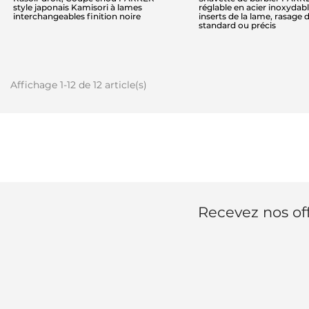
style japonais Kamisori à lames
réglable en acier inoxydabl
interchangeables finition noire
inserts de la lame, rasage 
standard ou précis
Affichage 1-12 de 12 article(s)
Recevez nos off