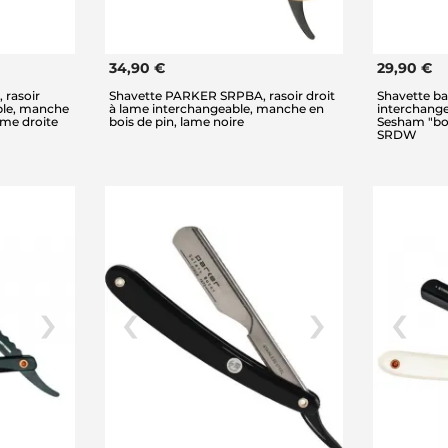
34,90 €
29,90 €
rasoir
Shavette PARKER SRPBA, rasoir droit
Shavette bar
ble, manche
à lame interchangeable, manche en
interchange
ame droite
bois de pin, lame noire
Sesham "bo
SRDW