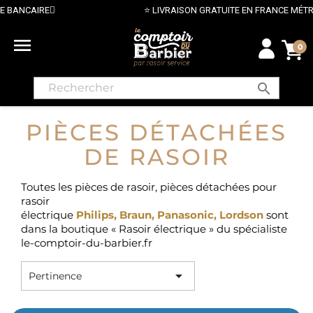
⭐ LIVRAISON GRATUITE EN FRANCE MÉTROPOLITAINE DÈS 70€ ⭐

0
search
PIÈCES DÉTACHÉES
DE RASOIR
Toutes les pièces de rasoir, pièces détachées pour
rasoir
électrique
Philips
,
Braun
,
Panasonic
,
Lordson
sont
dans
la boutique
« Rasoir électrique » du spécialiste
le-comptoir-du-barbier.fr

Pertinence