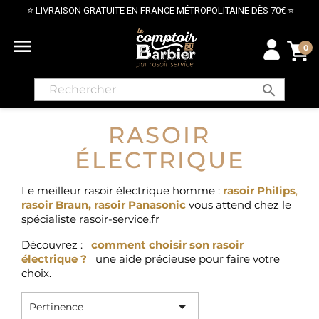
⭐ LIVRAISON GRATUITE EN FRANCE MÉTROPOLITAINE DÈS 70€ ⭐

0
search
RASOIR
ÉLECTRIQUE
Le meilleur rasoir électrique homme
:
rasoir Philips
,
rasoir Braun
,
rasoir Panasonic
vous attend chez le
spécialiste rasoir-service.fr
Découvrez :
comment choisir son rasoir
électrique ?
une aide précieuse pour faire votre
choix.

Pertinence