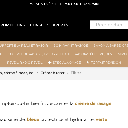
PAIEMENT SÉCURISÉ PAR CARTE BANCAIRE
PROMOTIONS
CONSEILS EXPERTS
UPPORT BLAIREAU ET RASOIR
SOIN AVANT RASAGE
SAVON À BARBE, CR
E
COFFRET DE RASAGE, TROUSSE ET KIT
RASOIRS ÉLECTRIQUES
MIROI
RÉVEIL, RADIO RÉVEIL
SPÉCIAL VOYAGE
FORFAIT RÉVISION
, crème à raser, bol
Crème à raser
Filtrer
omptoir-du-barbier.fr : découvrez la
crème de rasage
au sensible,
bleue
protectrice et hydratante
,
verte