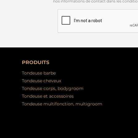
nos informations de contact dans les conditions
PRODUITS
Tondeuse barbe
Tondeuse cheveux
Tondeuse corps, bodygroom
Tondeuse et accessoires
Tondeuse multifonction, multigroom