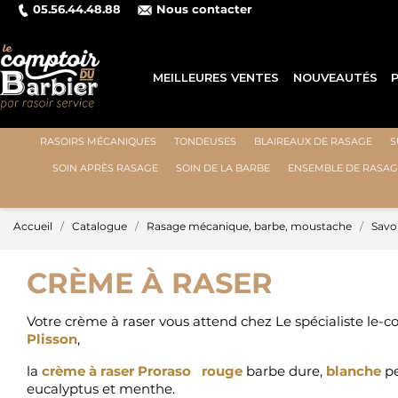
05.56.44.48.88
Nous contacter
MEILLEURES VENTES
NOUVEAUTÉS
RASOIRS MÉCANIQUES
TONDEUSES
BLAIREAUX DE RASAGE
S
SOIN APRÈS RASAGE
SOIN DE LA BARBE
ENSEMBLE DE RASAG
Accueil
Catalogue
Rasage mécanique, barbe, moustache
Savon
CRÈME À RASER
Votre crème à raser vous attend chez Le spécialiste le-c
Plisson
,
la
crème à raser Proraso
rouge
barbe dure,
blanche
pe
eucalyptus et menthe.