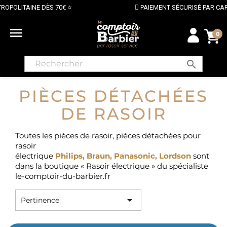
PAIEMENT SÉCURISÉ PAR CARTE BANCAIRE

0
search
PIÈCES DÉTACHÉES
DE RASOIR
Toutes les pièces de rasoir, pièces détachées pour
rasoir
électrique
Philips
,
Braun
,
Panasonic
,
Lordson
sont
dans
la boutique
« Rasoir électrique » du spécialiste
le-comptoir-du-barbier.fr

Pertinence