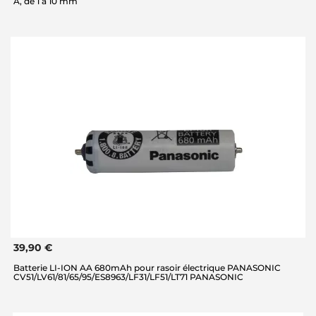
A, de 1 à 10 mm
39,90 €
Batterie LI-ION AA 680mAh pour rasoir électrique PANASONIC
CV51/LV61/81/65/95/ES8963/LF31/LF51/LT71 PANASONIC