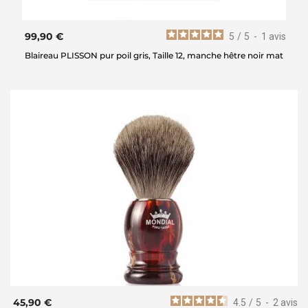
99,90 €
5
/
5
-
1
avis
Blaireau PLISSON pur poil gris, Taille 12, manche hêtre noir mat
45,90 €
4.5
/
5
-
2
avis