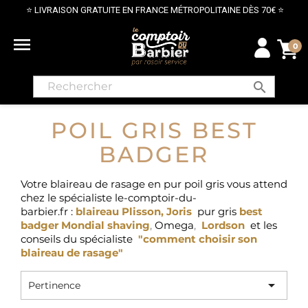
70€ ⭐
PAIEMENT SÉCURISÉ PAR CARTE BANCAIRE

0
search
POIL GRIS BEST
BADGER
Votre blaireau de rasage en pur poil gris vous attend
chez le spécialiste le-comptoir-du-
barbier.fr :
blaireau Plisson
,
Joris
pur gris
best
badger Mondial shaving
,
Omega
,
Lordso
n
et les
conseils du spécialiste
"comment choisir son
blaireau de rasage"

Pertinence