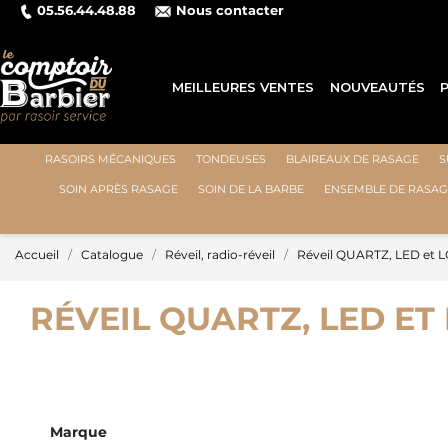
05.56.44.48.88
Nous contacter
MEILLEURES VENTES
NOUVEAUTÉS
RASOIRS MÉCANIQUES
TONDEUSES
BLAIREAUX DE RASAGE
S
SOIN APRÈS RASAGE
SOIN DE LA BARBE
ENSEMBLE DE RASAG
Accueil
Catalogue
Réveil, radio-réveil
Réveil QUARTZ, LED et 
RÉVEIL QUARTZ, LED ET
Marque