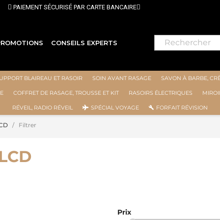
⭐ LIVRAISON GRATUITE EN FRANCE MÉTROPOLITAINE DÈS 70
PROMOTIONS
CONSEILS EXPERTS
UPPORT BLAIREAU ET RASOIR
SOIN AVANT RASAGE
SAVON À BARBE, CR
E
COFFRET DE RASAGE, TROUSSE ET KIT
RASOIRS ÉLECTRIQUES
MIROI
RÉVEIL, RADIO RÉVEIL
SPÉCIAL VOYAGE
FORFAIT RÉVISION
LCD
Filtrer
 LCD
Prix