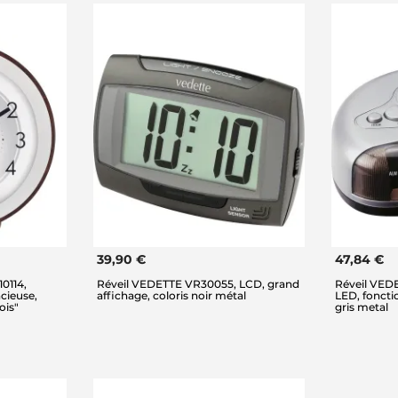
39,90 €
47,84 €
0114,
Réveil VEDETTE VR30055, LCD, grand
Réveil VED
ncieuse,
affichage, coloris noir métal
LED, foncti
ois"
gris metal