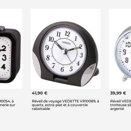
41,90 €
39,99 €
10054, à
Réveil de voyage VEDETTE VR10089, à
Réveil VEDE
nerie sur
quartz, extra-plat et à couvercle
trotteuse s
rabattable
argenté