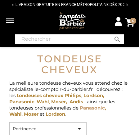
⭐ LIVRAISON GRATUITE EN FRANCE MÉTROPOLITAINE DÈS 70€ ⭐

0
search
TONDEUSE
CHEVEUX
La meilleure tondeuse cheveux vous attend chez le
spécialiste le-comptoir-du-barbier.fr découvrez :
les
tondeuses cheveux Philips
,
Lordson,
Panasonic
,
Wahl
,
Moser,
Andis
ainsi que les
tondeuses professionnelles
de
Panasonic
,
Wahl
,
Moser
et
Lordson
.

Pertinence