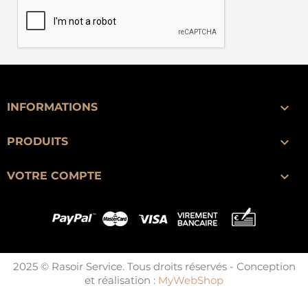

INFORMATIONS

PRODUITS

VOTRE COMPTE
2025 © Rasoir Service. Tous droits réservés - Conception
et réalisation :
MyWebShop