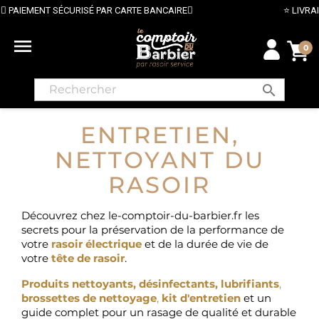
ÉCURISÉ PAR CARTE BANCAIRE
⭐ LIVRAISON GRATUIT

0
search
ENTRETIEN,
NETTOYANT DU
RASOIR
Découvrez chez le-comptoir-du-barbier.fr les
secrets pour la préservation de la performance de
votre
rasoir électrique
et de la durée de vie de
votre
tête de rasoir
.
Produits nettoyants, désinfectants, lubrifiants
,
brossettes de nettoyage
,
kit d'entretien
et un
guide complet pour un rasage de qualité et durable