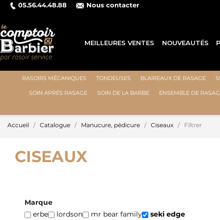
05.56.44.48.88
Nous contacter
MEILLEURES VENTES
NOUVEAUTÉS
RASOIRS MÉCANIQUES
TONDEUSES
BLAIREAUX DE RASAGE
S
SOIN APRÈS RASAGE
SOIN DE LA BARBE
ENSEMBLE DE RASAG
Accueil
Catalogue
Manucure, pédicure
Ciseaux
Filtrer
CISEAUX
Marque
erbe
lordson
mr bear family
seki edge