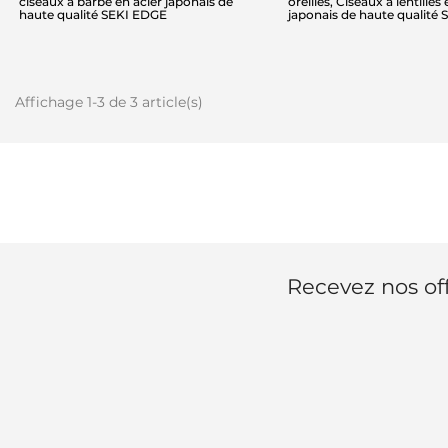
ciseaux à barbe en acier japonais de
oreilles, Ciseaux à lentilles
haute qualité SEKI EDGE
japonais de haute qualité
Affichage 1-3 de 3 article(s)
Recevez nos off