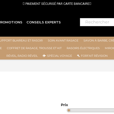
PAIEMENT SÉCURISÉ PAR CARTE BANCAIRE
PROMOTIONS
CONSEILS EXPERTS
UPPORT BLAIREAU ET RASOIR
SOIN AVANT RASAGE
SAVON À BARBE, CR
E
COFFRET DE RASAGE, TROUSSE ET KIT
RASOIRS ÉLECTRIQUES
MIROI
RÉVEIL, RADIO RÉVEIL
SPÉCIAL VOYAGE
FORFAIT RÉVISION
Prix