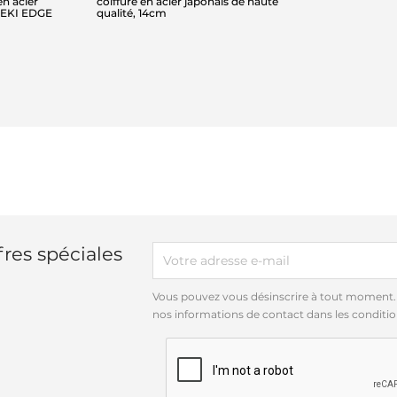
 en acier
coiffure en acier japonais de haute
 SEKI EDGE
qualité, 14cm
res spéciales
Vous pouvez vous désinscrire à tout moment.
nos informations de contact dans les conditions