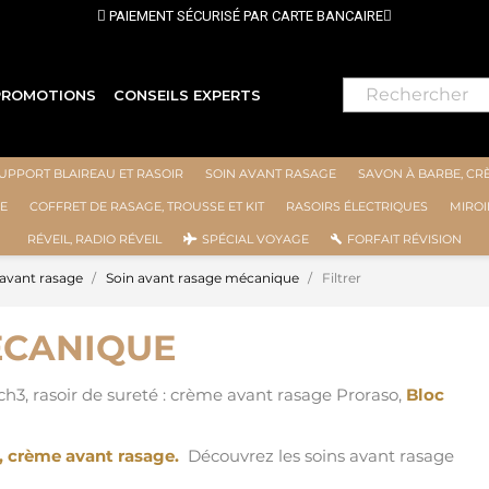
IEMENT SÉCURISÉ PAR CARTE BANCAIRE
PROMOTIONS
CONSEILS EXPERTS
UPPORT BLAIREAU ET RASOIR
SOIN AVANT RASAGE
SAVON À BARBE, CR
E
COFFRET DE RASAGE, TROUSSE ET KIT
RASOIRS ÉLECTRIQUES
MIROI
RÉVEIL, RADIO RÉVEIL
SPÉCIAL VOYAGE
FORFAIT RÉVISION
 avant rasage
Soin avant rasage mécanique
Filtrer
ÉCANIQUE
h3, rasoir de sureté : crème avant rasage Proraso,
Bloc
,
crème avant rasage
.
Découvrez les soins avant rasage