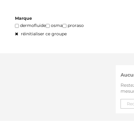
Marque
dermofluide
osma
proraso
réinitialiser ce groupe
Aucu
Restez
mesure