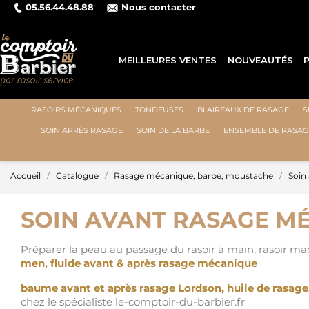
05.56.44.48.88
Nous contacter
PA
MEILLEURES VENTES
NOUVEAUTÉS
RASOIRS MÉCANIQUES
TONDEUSES
BLAIREAUX DE RASAGE
S
SOIN APRÈS RASAGE
SOIN DE LA BARBE
ENSEMBLE DE RASAG
Accueil
Catalogue
Rasage mécanique, barbe, moustache
Soin
SOIN AVANT RASAGE M
Préparer la peau au passage du rasoir à main, rasoir mac
men, fluide avant & après rasage mécanique
baume avant et après rasage Lordson, huile de rasage
chez le spécialiste le-comptoir-du-barbier.fr