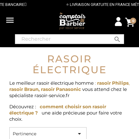
⭐ LIVRAISON GRATUITE EN FRANCE MÉTROPOLITAINE 

0
search
RASOIR
ÉLECTRIQUE
Le meilleur rasoir électrique homme
:
rasoir Philips
,
rasoir Braun
,
rasoir Panasonic
vous attend chez le
spécialiste rasoir-service.fr
Découvrez :
comment choisir son rasoir
électrique ?
une aide précieuse pour faire votre
choix.

Pertinence