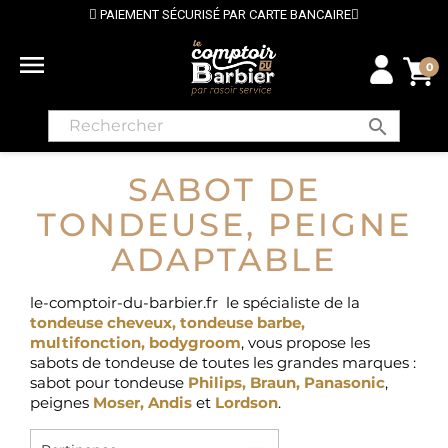
PAIEMENT SÉCURISÉ PAR CARTE BANCAIRE
⭐ 

0
search
SABOT DE
TONDEUSE, PEIGNE
ADAPTABLE
le-comptoir-du-barbier.fr le spécialiste de la
tondeuse cheveux
,
tondeuse barbe
,
multifonction
,
bodygroom
, vous propose les
sabots
de tondeuse de toutes les grandes marques :
sabot pour tondeuse
Philips
,
Braun
,
Panasonic
,
peignes
Moser,
Andis
et
Lordson
.