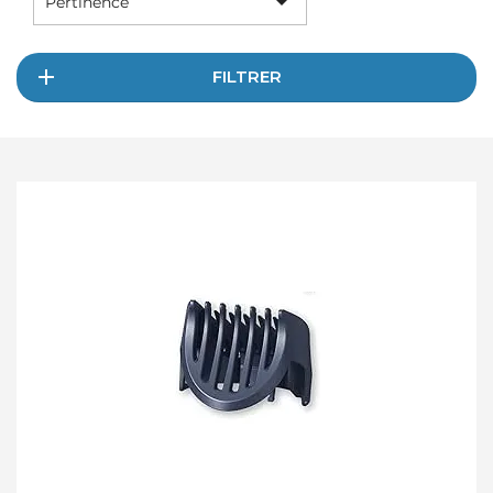

Pertinence
FILTRER