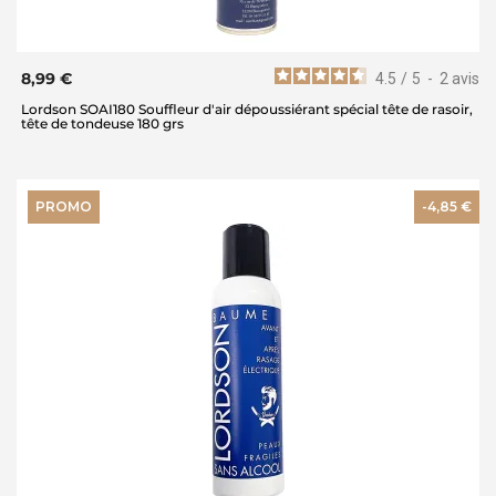
8,99 €
4.5
/
5
-
2
avis
Lordson SOAI180 Souffleur d'air dépoussiérant spécial tête de rasoir,
tête de tondeuse 180 grs
PROMO
-4,85 €