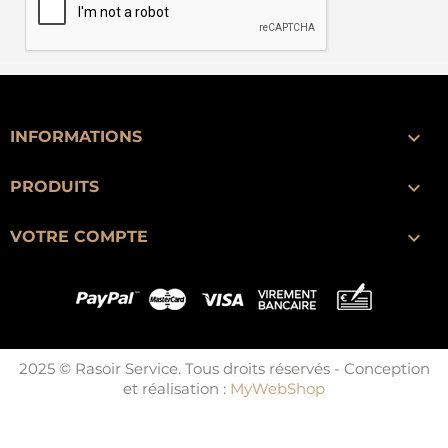

INFORMATIONS

PRODUITS

VOTRE COMPTE
2025 © Rasoir Service. Tous droits réservés - Conception
et réalisation :
MyWebShop