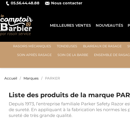
05.56.44.48.88
Nous contacter
MEILLEURES VENTES
NOUVEAUTÉS
RASOIRS MÉCANIQUES
TONDEUSES
BLAIREAUX DE RASAGE
S
SOIN APRÈS RASAGE
SOIN DE LA BARBE
ENSEMBLE DE RASAG
Accueil
Marques
PARKER
Liste des produits de la marque PA
Depuis 1973, l’entreprise familiale Parker Safety Razor e
de sureté. En appliquant à la fabrication les normes le
sureté de très grande qualité.