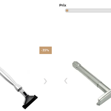
Prix
-35%