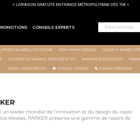
⭐ LIVRAISON GRATUITE EN FRANCE MÉTROPOLITAINE DÈS 70€ ⭐
PROMOTIONS
CONSEILS EXPERTS
UPPORT BLAIREAU ET RASOIR
SOIN AVANT RASAGE
SAVON À BARBE, CR
E
COFFRET DE RASAGE, TROUSSE ET KIT
RASOIRS ÉLECTRIQUES
MIROI
RÉVEIL, RADIO RÉVEIL
SPÉCIAL VOYAGE
FORFAIT RÉVISION
RKER
st un leader mondial de l'innovation et du design du rasoir
s plus élevées, PARKER présente une gamme de rasoirs de