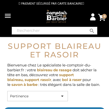
PAIEMENT SÉCURISÉ PAR CARTE BANCAIRE
⭐ LI

0
search
SUPPORT BLAIREAU
ET RASOIR
Bienvenue chez Le spécialiste le-comptoir-du-
barbier.fr : votre
blaireau
de rasage
doit sécher la
tête en bas, découvrez
votre
support
blaireau, support rasoir
,
avec
bol à raser
pour
le
savon à barbe
: très élégant dans la salle de bain.

Pertinence