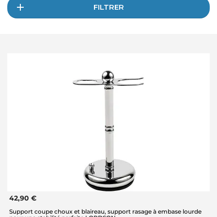
FILTRER
42,90 €
Support coupe choux et blaireau, support rasage à embase lourde