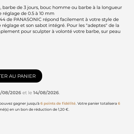
e, barbe de 3 jours, bouc homme ou barbe à la longueur
e réglage de 0.5 à 10 mm
44 de PANASONIC répond facilement à votre style de
 réglage et son sabot intégré. Pour les "adeptes" de la
mplement pour sculpter à volonté votre barbe, sur peau
ER AU PANIER
2/08/2026
et le
14/08/2026
.
 pouvez gagner jusqu'à
6
points de fidélité
. Votre panier totalisera
6
mé(s) en un bon de réduction de
1,20 €
.