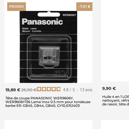
PROMO
-7,01 €
9,90 €
19,89 €
26,90 €
4.8
/
5
-
13
avis
Huile 4 en 1 LO
Tête de coupe PANASONIC WER9606Y,
nettoyant, réfri
WER9606Y136 Lame Inox 0.5 mm pour tondeuse
de rasoir, tête
barbe ER-GB45, GB44, GB40, GY10,ER2403