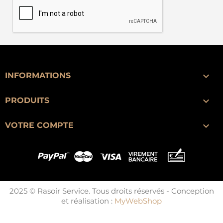

INFORMATIONS

PRODUITS

VOTRE COMPTE
2025 © Rasoir Service. Tous droits réservés - Conception
et réalisation :
MyWebShop