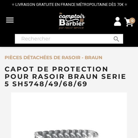
⭐ LIVRAISON GRATUITE EN FRANCE MÉTROPOLITAINE DÈS 70€ ⭐

0
search
PIÈCES DÉTACHÉES DE RASOIR - BRAUN
CAPOT DE PROTECTION
POUR RASOIR BRAUN SERIE
5 SH5748/49/68/69