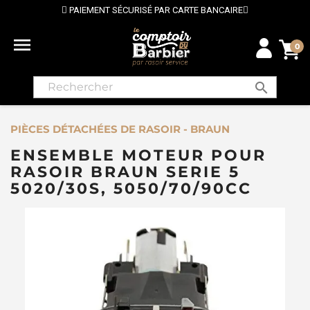
PAIEMENT SÉCURISÉ PAR CARTE BANCAIRE

0
search
PIÈCES DÉTACHÉES DE RASOIR - BRAUN
ENSEMBLE MOTEUR POUR
RASOIR BRAUN SERIE 5
5020/30S, 5050/70/90CC