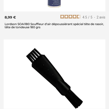
8,99 €
4.5
/
5
-
2
avis
Lordson SOAI180 Souffleur d'air dépoussiérant spécial tête de rasoir,
tête de tondeuse 180 grs