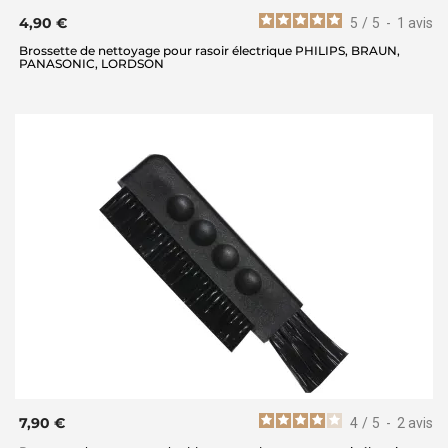
4,90 €
5
/
5
-
1
avis
Brossette de nettoyage pour rasoir électrique PHILIPS, BRAUN,
PANASONIC, LORDSON
7,90 €
4
/
5
-
2
avis