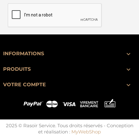

INFORMATIONS

PRODUITS

VOTRE COMPTE
2025 © Rasoir Service. Tous droits réservés - Conception
et réalisation :
MyWebShop