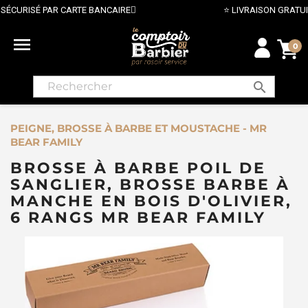
⭐ LIVRAISON GRATUITE EN FRANCE MÉTROPOLITAINE DÈS 70€ ⭐

0
search
PEIGNE, BROSSE À BARBE ET MOUSTACHE - MR
BEAR FAMILY
BROSSE À BARBE POIL DE
SANGLIER, BROSSE BARBE À
MANCHE EN BOIS D'OLIVIER,
6 RANGS MR BEAR FAMILY