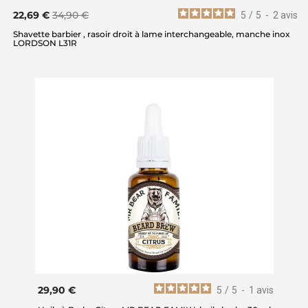
22,69 €
34,90 €
5
/
5
-
2
avis
Shavette barbier , rasoir droit à lame interchangeable, manche inox
LORDSON L31R
29,90 €
5
/
5
-
1
avis