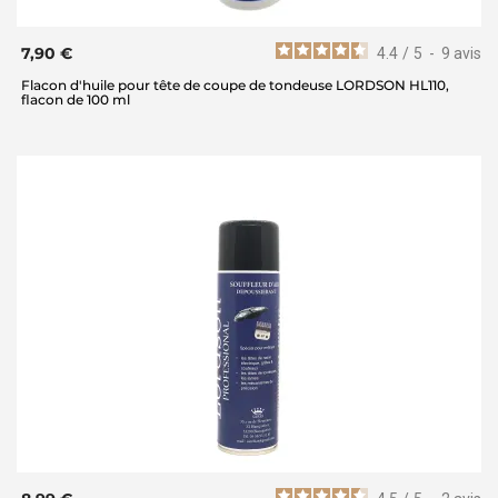
7,90 €
4.4
/
5
-
9
avis
Flacon d'huile pour tête de coupe de tondeuse LORDSON HL110,
flacon de 100 ml