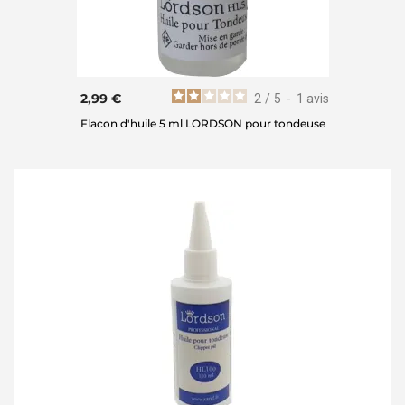
2,99 €
2
/
5
-
1
avis
Flacon d'huile 5 ml LORDSON pour tondeuse