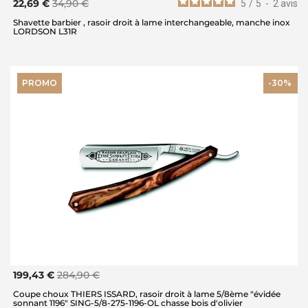
22,69 €
34,90 €
5
/
5
-
2
avis
Shavette barbier , rasoir droit à lame interchangeable, manche inox
LORDSON L31R
PROMO
-30%
199,43 €
284,90 €
Coupe choux THIERS ISSARD, rasoir droit à lame 5/8ème "évidée
sonnant 1196" SING-5/8-275-1196-OL chasse bois d'olivier