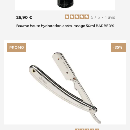
26,90 €
5
/
5
-
1
avis
Baume haute hydratation après-rasage 50ml BARBER'S
PROMO
-35%