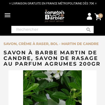
LIVRAISON GRATUITE EN FRANCE MÉTROPOLITAINE DÈS 70€ ⭐

0
search
SAVON, CRÈME À RASER, BOL - MARTIN DE CANDRE
SAVON À BARBE MARTIN DE
CANDRE, SAVON DE RASAGE
AU PARFUM AGRUMES 200GR