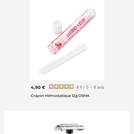
4,90 €
4.9
/
5
-
8
avis
Crayon Hémostatique 12g OSMA