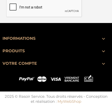

INFORMATIONS

PRODUITS

VOTRE COMPTE
2025 © Rasoir Service. Tous droits réservés - Conception
et réalisation :
MyWebShop