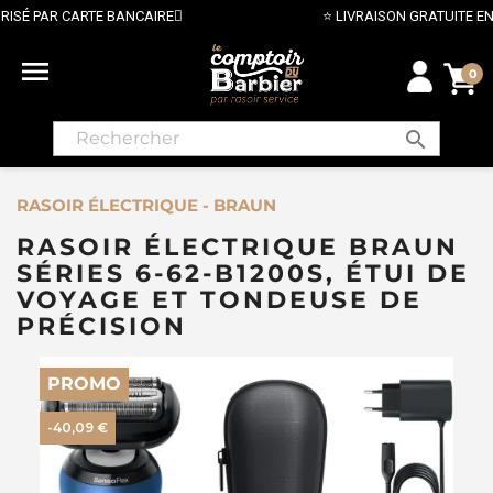
⭐ LIVRAISON GRATUITE EN FRANCE MÉTROPOLITAINE DÈS 

0
search
RASOIR ÉLECTRIQUE - BRAUN
RASOIR ÉLECTRIQUE BRAUN
SÉRIES 6-62-B1200S, ÉTUI DE
VOYAGE ET TONDEUSE DE
PRÉCISION
PROMO
-40,09 €