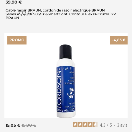
39,90 €
Cable rasoir BRAUN, cordon de rasoir électrique BRAUN
Séries3/5/7/8/9/190S/Tri&SmartCont. Contour FlexXPCruzer 12V
BRAUN
PROMO
-4,85 €
15,05 €
19,90 €
4.3
/
5
-
3
avis