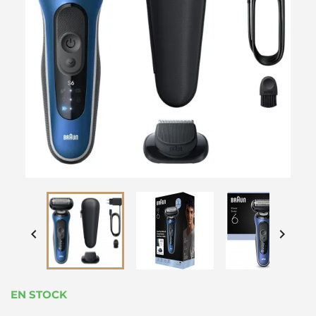


EN STOCK