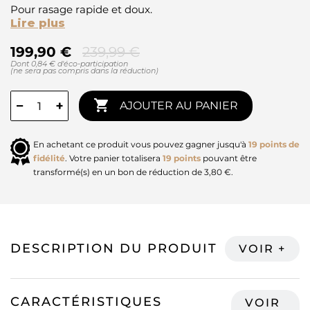
Pour rasage rapide et doux.
Lire plus
199,90 €
239,99 €
Dont 0,84 € d'éco-participation
(ne sera pas compris dans la réduction)

−
+
AJOUTER AU PANIER
En achetant ce produit vous pouvez gagner jusqu'à
19
points de
fidélité
. Votre panier totalisera
19
points
pouvant être
transformé(s) en un bon de réduction de
3,80 €
.
DESCRIPTION DU PRODUIT
CARACTÉRISTIQUES