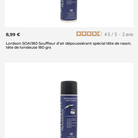
8,99 €
4.5
/
5
-
2
avis
Lordson SOAI180 Souffleur d'air dépoussiérant spécial tête de rasoir,
tête de tondeuse 180 grs