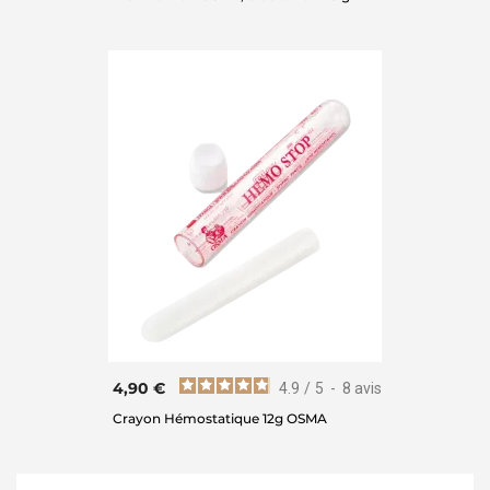
4,90 €
4.9
/
5
-
8
avis
Crayon Hémostatique 12g OSMA