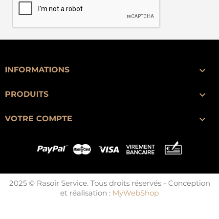

INFORMATIONS

PRODUITS

VOTRE COMPTE
2025 © Rasoir Service. Tous droits réservés - Conception
et réalisation :
MyWebShop