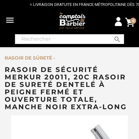
⭐ LIVRAISON GRATUITE EN FRANCE MÉTROPOLITAINE DÈS 70€ ⭐

0
search
RASOIR DE SÛRETÉ -
RASOIR DE SÉCURITÉ
MERKUR 20011, 20C RASOIR
DE SURETÉ DENTELÉ À
PEIGNE FERMÉ ET
OUVERTURE TOTALE,
MANCHE NOIR EXTRA-LONG