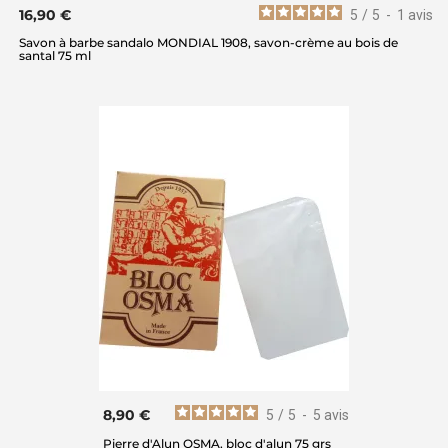
16,90 €
5
/
5
-
1
avis
Savon à barbe sandalo MONDIAL 1908, savon-crème au bois de
santal 75 ml
8,90 €
5
/
5
-
5
avis
Pierre d'Alun OSMA, bloc d'alun 75 grs