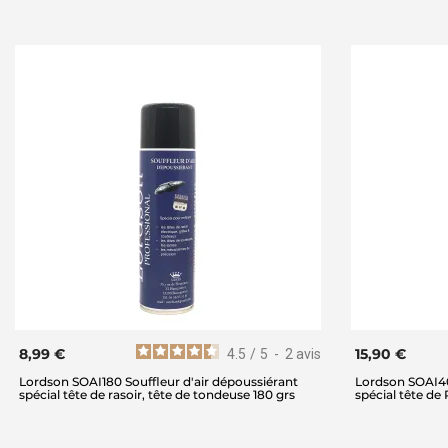
8,99 €
15,90 €
4.5
/
5
-
2
avis
Lordson SOAI180 Souffleur d'air dépoussiérant
Lordson SOAI40
spécial tête de rasoir, tête de tondeuse 180 grs
spécial tête de