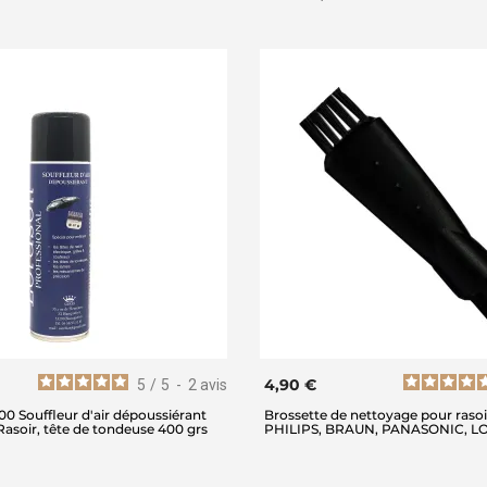
4,90 €
5
/
5
-
2
avis
0 Souffleur d'air dépoussiérant
Brossette de nettoyage pour rasoi
 Rasoir, tête de tondeuse 400 grs
PHILIPS, BRAUN, PANASONIC, 