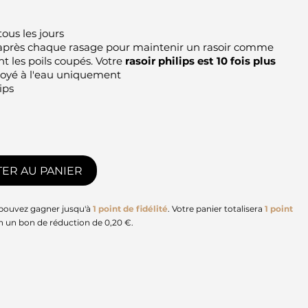
ous les jours
d après chaque rasage pour maintenir un rasoir comme
t les poils coupés. Votre
rasoir philips est 10 fois plus
ttoyé à l'eau uniquement
ips
ER AU PANIER
 pouvez gagner jusqu'à
1
point de fidélité
. Votre panier totalisera
1
point
en un bon de réduction de
0,20 €
.