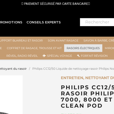
PROMOTIONS
CONSEILS EXPERTS
UPPORT BLAIREAU ET RASOIR
SOIN AVANT RASAGE
SAVON À BARBE, CR
E
COFFRET DE RASAGE, TROUSSE ET KIT
RASOIRS ÉLECTRIQUES
MIROI
RÉVEIL, RADIO RÉVEIL
SPÉCIAL VOYAGE
FORFAIT RÉVISION
ettoyant du rasoir
Philips CC12/50 Liquide de nettoyage rasoir Philips 
ENTRETIEN, NETTOYANT DU
PHILIPS CC12
RASOIR PHILI
7000, 8000 ET
CLEAN POD