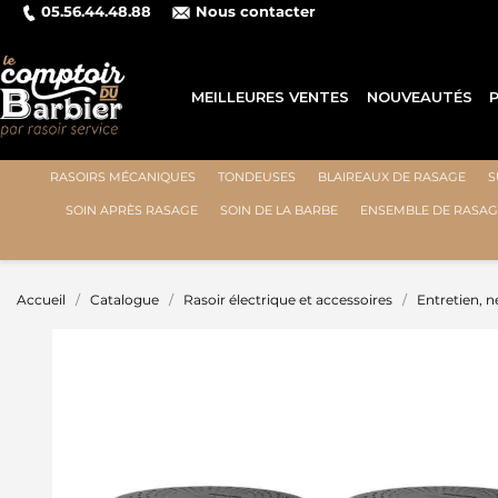
05.56.44.48.88
Nous contacter
MEILLEURES VENTES
NOUVEAUTÉS
RASOIRS MÉCANIQUES
TONDEUSES
BLAIREAUX DE RASAGE
S
SOIN APRÈS RASAGE
SOIN DE LA BARBE
ENSEMBLE DE RASAG
Accueil
Catalogue
Rasoir électrique et accessoires
Entretien, n