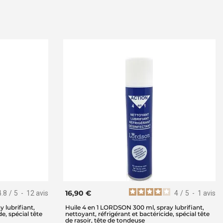
16,90 €
4.8
/
5
-
12
avis
4
/
5
-
1
avis
 lubrifiant,
Huile 4 en 1 LORDSON 300 ml, spray lubrifiant,
e, spécial tête
nettoyant, réfrigérant et bactéricide, spécial tête
de rasoir, tête de tondeuse