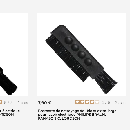
7,90 €
5
/
5
-
1
avis
4
/
5
-
2
avis
r électrique
Brossette de nettoyage double et extra-large
LORDSON
pour rasoir électrique PHILIPS BRAUN,
PANASONIC, LORDSON