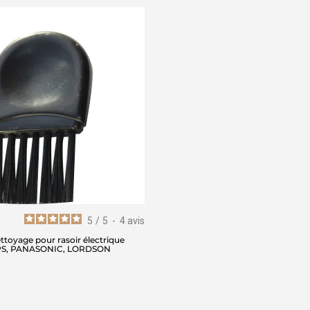
5
/
5
-
4
avis
ttoyage pour rasoir électrique
PS, PANASONIC, LORDSON