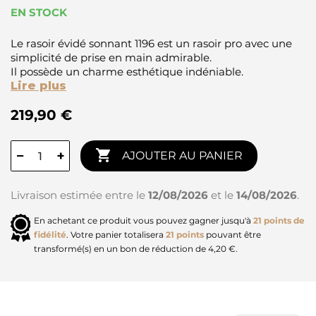
EN STOCK
Le rasoir évidé sonnant 1196 est un rasoir pro avec une
simplicité de prise en main admirable.
Il possède un charme esthétique indéniable.
Lire plus
219,90 €

−
+
AJOUTER AU PANIER
Livraison estimée entre le
12/08/2026
et le
14/08/2026
.
En achetant ce produit vous pouvez gagner jusqu'à
21
points de
fidélité
. Votre panier totalisera
21
points
pouvant être
transformé(s) en un bon de réduction de
4,20 €
.