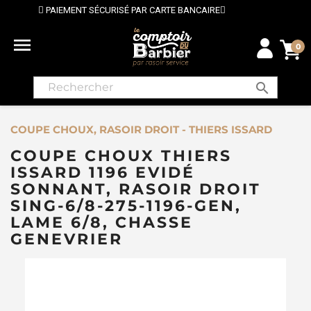
RISÉ PAR CARTE BANCAIRE
⭐ LIVRAISON GRATUITE EN

0
search
COUPE CHOUX, RASOIR DROIT - THIERS ISSARD
COUPE CHOUX THIERS
ISSARD 1196 EVIDÉ
SONNANT, RASOIR DROIT
SING-6/8-275-1196-GEN,
LAME 6/8, CHASSE
GENEVRIER