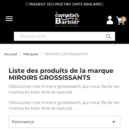
PAIEMENT SÉCURISÉ PAR CARTE BANCAIRE

0
search
Accueil
Marques
MIROIRS GROSSISSANTS
Liste des produits de la marque
MIROIRS GROSSISSANTS
Découvrez nos miroirs grossissant qui vous facile les
moments bien être et beauté.
Découvrez nos miroirs grossissant qui vous facile les
moments bien être et beauté.

Pertinence