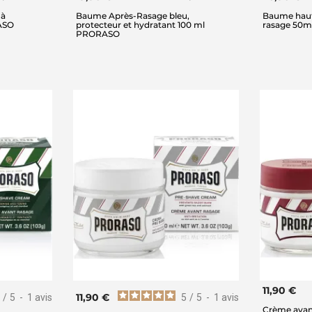
 à
Baume Après-Rasage bleu,
Baume haut
ASO
protecteur et hydratant 100 ml
rasage 50m
PRORASO
11,90 €
11,90 €
/
5
-
1
avis
5
/
5
-
1
avis
Crème avan