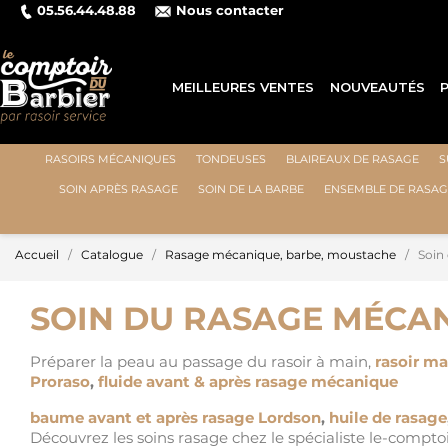
05.56.44.48.88
Nous contacter
⭐ LIVRAISON GR
MEILLEURES VENTES
NOUVEAUTÉS
RASOIRS MÉCANIQUES
TONDEUSES
BLAIREAUX DE RASAGE
S
SOIN APRÈS RASAGE
SOIN DE LA BARBE
ENSEMBLE DE RASAG
Accueil
Catalogue
Rasage mécanique, barbe, moustache
Soin
SOIN DU RASAGE MÉCA
Préparer la peau au passage du rasoir à main,
rasoir m
Proraso
,
fluide avant & après rasage mécanique
baume avant et après rasage Lordson
,
huile de rasage
Découvrez les soins rasage chez le spécialiste le-compto