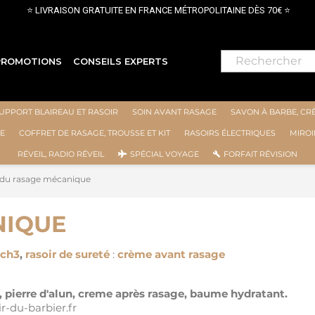
ATUITE EN FRANCE MÉTROPOLITAINE DÈS 70€ ⭐
PROMOTIONS
CONSEILS EXPERTS
UPPORT BLAIREAU ET RASOIR
SOIN AVANT RASAGE
SAVON À BARBE, CR
E
COFFRET DE RASAGE, TROUSSE ET KIT
RASOIRS ÉLECTRIQUES
MIROI
RÉVEIL, RADIO RÉVEIL
SPÉCIAL VOYAGE
FORFAIT RÉVISION
 du rasage mécanique
NIQUE
ach3
,
rasoir de sureté
:
crème avant rasage
,
pierre d'alun, creme après rasage, baume hydratant.
ir-du-barbier.fr