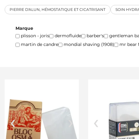
PIERRE D'ALUN, HÉMOSTATIQUE ET CICATRISANT
SOIN HYDRA
Marque
plisson - joris
dermofluide
barber's
gentleman ba
martin de candre
mondial shaving (1908)
mr bear 