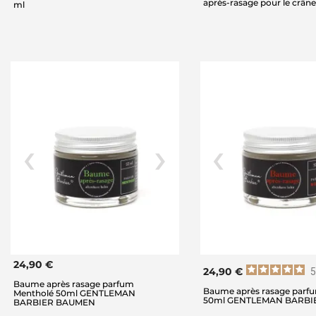
après-rasage pour le crân
ml
24,90 €
24,90 €
5
Baume après rasage parfum
Baume après rasage parf
Mentholé 50ml GENTLEMAN
50ml GENTLEMAN BARBI
BARBIER BAUMEN