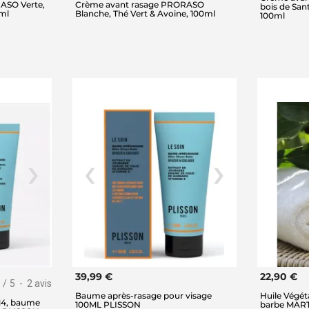
ASO Verte,
Crème avant rasage PRORASO
bois de Sant
ml
Blanche, Thé Vert & Avoine, 100ml
100ml
39,99 €
22,90 €
/
5
-
2
avis
Baume après-rasage pour visage
Huile Végéta
14, baume
100ML PLISSON
barbe MAR