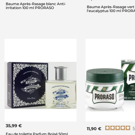
Baume Après-Rasage blanc Anti-
Baume Après-Rasage vert
irritation 100 ml PRORASO
l'eucalyptus 100 ml PROR
35,99 €
11,90 €
5
Eau de toilette Parfum Boisé 50ml