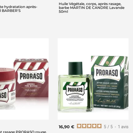
Huile Végétale, corps, après rasage,
e hydratation après-
barbe MARTIN DE CANDRE Lavande
l BARBER'S
50ml
16,90 €
5
/
5
-
1
avis
t rasage PRORASO rouge,