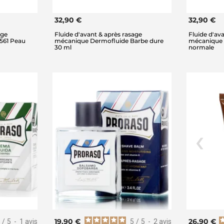
32,90 €
32,90 €
age
Fluide d'avant & après rasage
Fluide d'av
561 Peau
mécanique Dermofluide Barbe dure
mécanique 
30 ml
normale
19,90 €
26,90 €
/
5
-
1
avis
5
/
5
-
2
avis