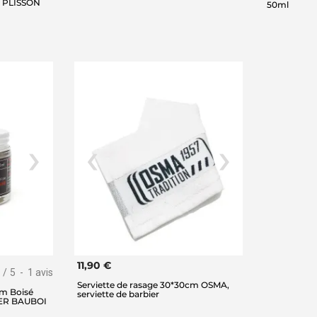
e PLISSON
50ml
11,90 €
/
5
-
1
avis
Serviette de rasage 30*30cm OSMA,
um Boisé
serviette de barbier
ER BAUBOI