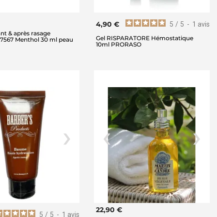
4,90 €
5
/
5
-
1
avis
ant & après rasage
Gel RISPARATORE Hémostatique
7567 Menthol 30 ml peau
10ml PRORASO
22,90 €
5
/
5
-
1
avis